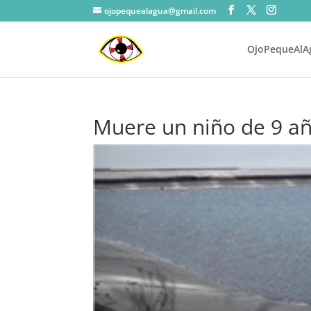
ojopequealagua@gmail.com
OjoPequeAlA
Muere un niño de 9 a