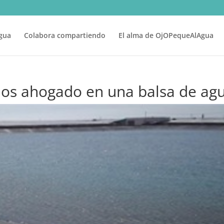
gua
Colabora compartiendo
El alma de OjOPequeAlAgua
ños ahogado en una balsa de ag